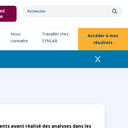
nt
ne
Nous
Travailler chez
Accéder à
mes
connaitre
SYNLAB
résultats
ients ayant réalisé des analyses dans les