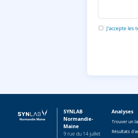
d
J’accepte les
SYNLAB
Analyses
Normandie-
Trouver un l
Maine
Résultats d'a
9 rue du 14 juillet