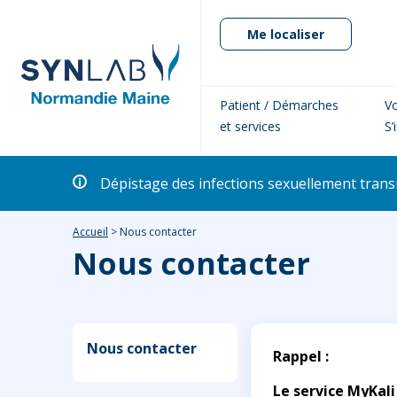
Me localiser
Patient / Démarches
Vo
et services
S’
Dépistage des infections sexuellement transm
Accueil
>
Nous contacter
Nous contacter
Nous contacter
Rappel :
Le service MyKali