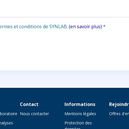
 termes et conditions de SYNLAB.
(en savoir plus)
*
Contact
Informations
Rejoind
aboratoire
Nous contacter
Mentions légales
Offres d'e
nalyses
Protection des
données