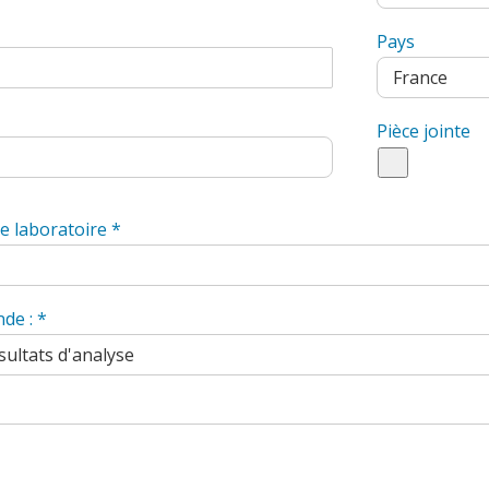
Pays
Pièce jointe
re laboratoire
*
nde :
*