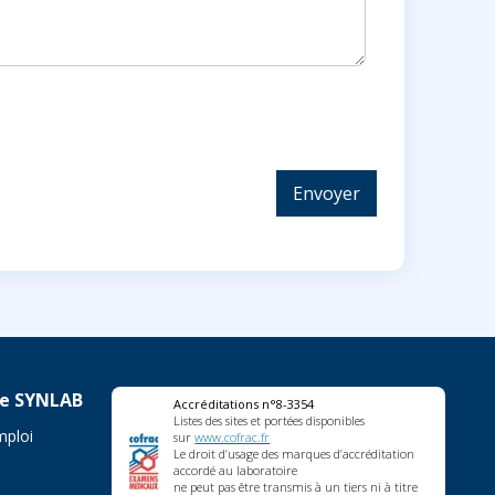
Envoyer
re SYNLAB
Accréditations n°8-3354
Listes des sites et portées disponibles
mploi
sur
www.cofrac.fr
Le droit d’usage des marques d’accréditation
accordé au laboratoire
ne peut pas être transmis à un tiers ni à titre