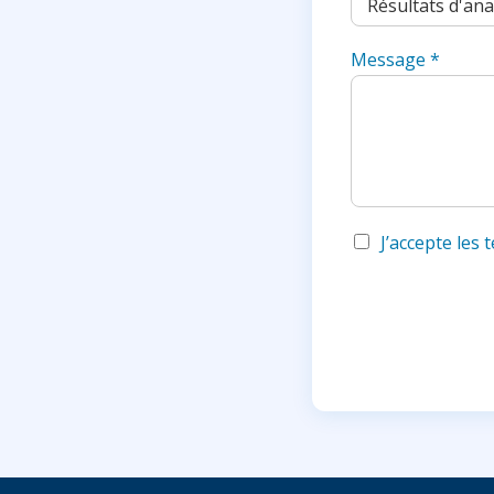
a
t
Message
*
e
s
+
1
J’accepte les