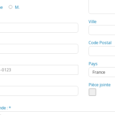
e
M.
Ville
Code Postal
Pays
Pièce jointe
nde :
*