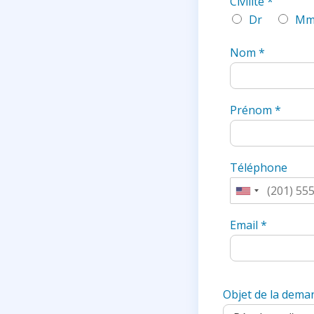
Civilité
*
Dr
Mm
Nom
*
Prénom
*
Téléphone
U
n
Email
*
i
t
e
d
Objet de la dema
S
t