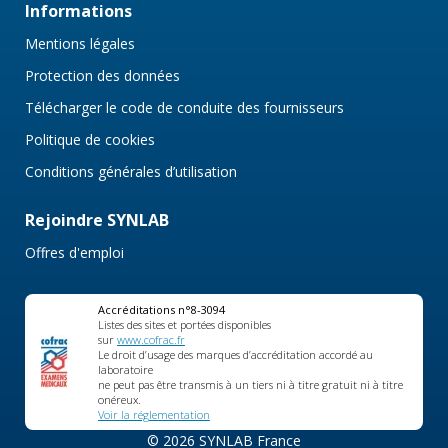
Informations
Mentions légales
Protection des données
Télécharger le code de conduite des fournisseurs
Politique de cookies
Conditions générales d’utilisation
Rejoindre SYNLAB
Offres d'emploi
Accréditations n°8-3094
Listes des sites et portées disponibles
sur
www.cofrac.fr
Le droit d’usage des marques d’accréditation accordé au
laboratoire
ne peut pas être transmis à un tiers ni à titre gratuit ni à titre
onéreux.
Voir la réglementation
© 2026 SYNLAB France