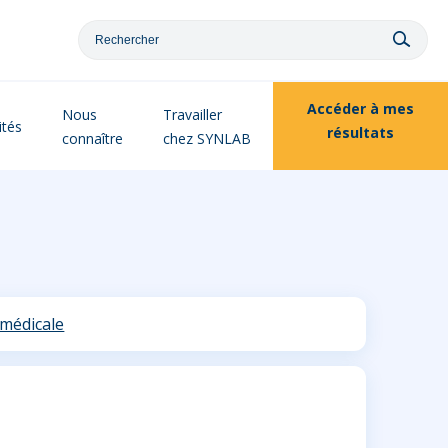
Accéder à
mes
Nous
Travailler
ités
résultats
connaître
chez SYNLAB
 médicale