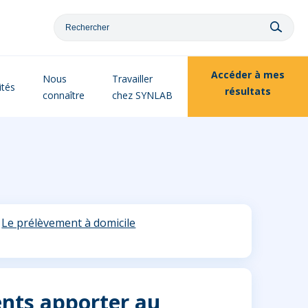
Accéder à
mes
Nous
Travailler
ités
résultats
connaître
chez SYNLAB
Le prélèvement à domicile
nts apporter au