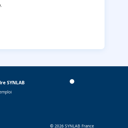
.
dre SYNLAB
'emploi
© 2026 SYNLAB France