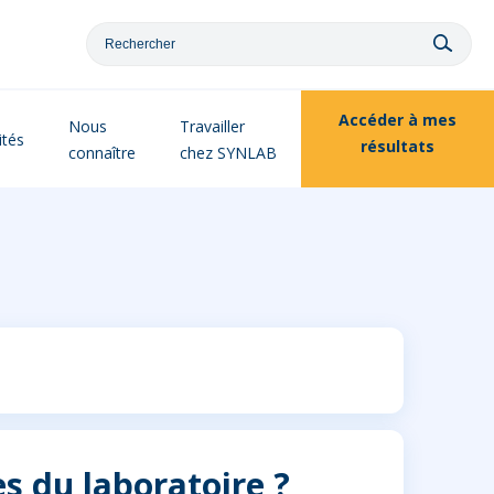
Accéder à
mes
Nous
Travailler
ités
résultats
connaître
chez SYNLAB
s du laboratoire ?