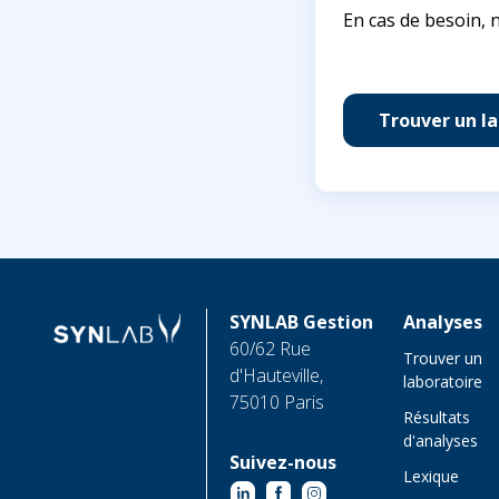
En cas de besoin, n
Trouver un l
SYNLAB Gestion
Analyses
60/62 Rue
Trouver un
d'Hauteville,
laboratoire
75010 Paris
Résultats
d'analyses
Suivez-nous
Lexique