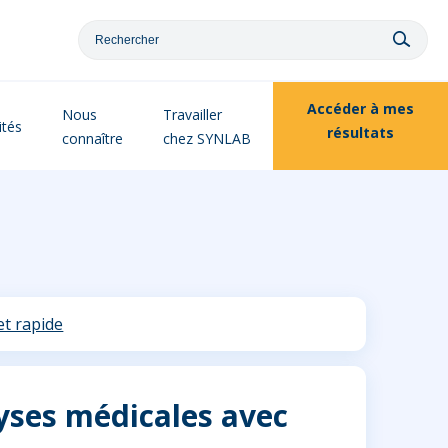
Accéder à
mes
Nous
Travailler
ités
résultats
connaître
chez SYNLAB
et rapide
lyses médicales avec