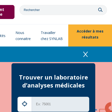
nt
ne
Accéder à
mes
Nous
Travailler
ités
résultats
connaitre
chez SYNLAB
Trouver un laboratoire
d’analyses médicales