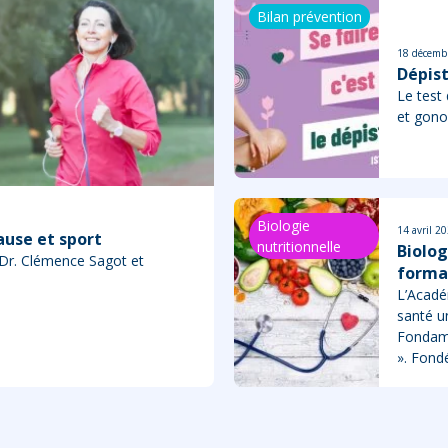
Bilan prévention
18 décemb
Dépist
Le test 
et gono
Biologie
14 avril 2
use et sport
nutritionnelle
Biolog
 Dr. Clémence Sagot et
forma
L’Acadé
santé u
Fondame
». Fond