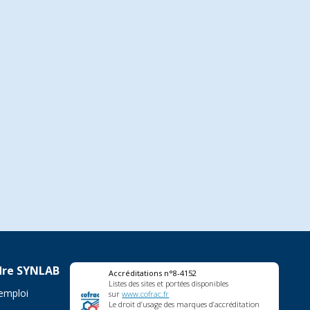
dre SYNLAB
Accréditations n°8-4152
Listes des sites et portées disponibles
'emploi
sur
www.cofrac.fr
Le droit d’usage des marques d’accréditation