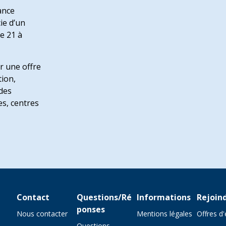
ance
ie d’un
e 21 à
r une offre
tion,
 des
es, centres
Contact
Questions/Ré
Informations
Rejoin
ponses
Nous contacter
Mentions légales
Offres d
Questions