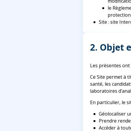
modificatio
le Règleme
protection
Site : site Int
2. Objet 
Les présentes ont p
Ce Site permet à ti
santé, les candida
laboratoires d’an
En particulier, le s
Géolocaliser u
Prendre rendez
Accéder à tout