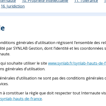
Internaute
10. Propriété intellectuelle
11. Tolérance
1
16. Juridiction
le
nditions générales d’utilisation régissent l’ensemble des rel
ité par SYNLAB Gestion, dont l’identité et les coordonnées 
rnaute.
qui souhaite utiliser le site
www.synlab.fr/synlab-hauts-de-
ns générales d’utilisation.
générales d’utilisation ne sont pas des conditions générales
ices.
on à constituer la règle que doit respecter tout Internaute vi
/synlab-hauts-de-france
.