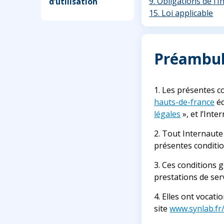
9. Obligations de l’
d’utilisation
15. Loi applicable
Préambu
1. Les présentes co
hauts-de-france
éd
légales
», et l’Inte
2. Tout Internaute 
présentes conditio
3. Ces conditions 
prestations de serv
4. Elles ont vocati
site
www.synlab.fr