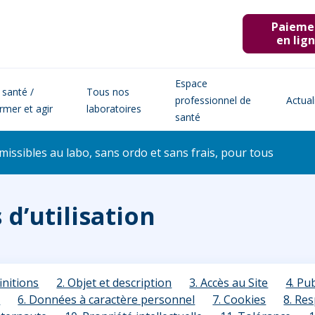
Paieme
en lig
Espace
 santé /
Tous nos
professionnel de
Actual
ormer et agir
laboratoires
santé
issibles au labo, sans ordo et sans frais, pour tous
d’utilisation
initions
2. Objet et description
3. Accès au Site
4. Pu
s
6. Données à caractère personnel
7. Cookies
8. Re