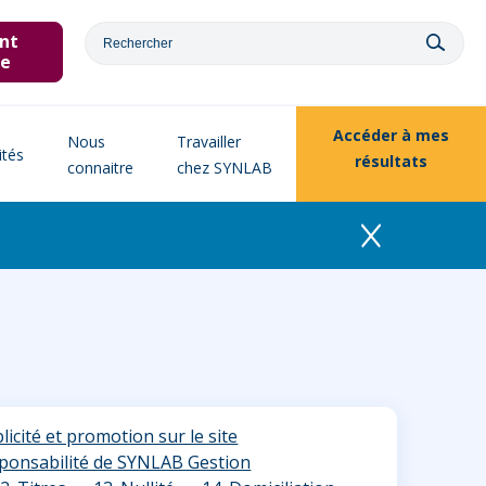
nt
ne
Accéder à
mes
Nous
Travailler
ités
résultats
connaitre
chez SYNLAB
blicité et promotion sur le site
sponsabilité de SYNLAB Gestion