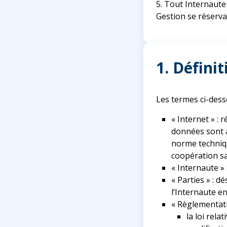
5. Tout Internaute
Gestion se réserva
1. Définit
Les termes ci-desso
« Internet » :
données sont a
norme techniqu
coopération sa
« Internaute »
« Parties » : 
l’Internaute e
« Règlementati
la loi rela