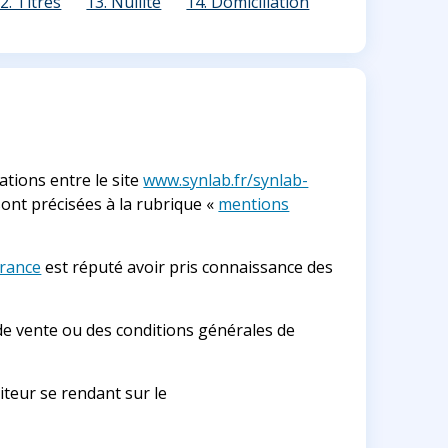
2. Titres
13. Nullité
14. Domiciliation
ations entre le site
www.synlab.fr/synlab-
sont précisées à la rubrique «
mentions
france
est réputé avoir pris connaissance des
 de vente ou des conditions générales de
siteur se rendant sur le