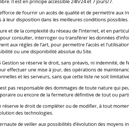
libre. Il est en principe accessible 24h/24 et 7 jours/7.
fforce de fournir un accès de qualité et de permettre aux In
à leur disposition dans les meilleures conditions possibles.
ure et de la complexité du réseau de l’Internet, et en partic
our consulter, interroger ou transférer les données d’info
nt aux règles de l’art, pour permettre l’accès et l’utilisati
bilité ou une disponibilité absolue du Site.
Gestion se réserve le droit, sans préavis, ni indemnité, de
ur effectuer une mise à jour, des opérations de maintenanc
elles et les serveurs, sans que cette liste ne soit limitative
est pas responsable des dommages de toute nature qui peu
poraire ou encore de la fermeture définitive de tout ou parti
réserve le droit de compléter ou de modifier, à tout moment, 
volution des technologies.
nternaute de veiller aux possibilités d’évolution des moyens 