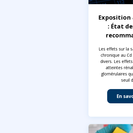
Exposition
: État de
recomma
Les effets sur la 
chronique au Cd
divers. Les effet
atteintes réna
glomérulaires qu
seuil 
En savo