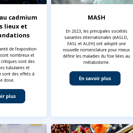
 au cadmium
MASH
s lieux et
En 2023, les principales sociétés
ndations
savantes internationales (AASLD,
EASL et ALEH) ont adopté une
santé de l’exposition
nouvelle nomenclature pour mieux
 sont nombreux et
définir les maladies du foie liées au
s critiques sont des
métabolisme.
les tubulaires et
i sont des effets à
En savoir plus
de dose.
ir plus