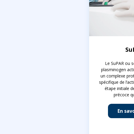
Su
Le SuPAR ou s
plasminogen acti
un complexe prot
spécifique de l’ac
étape initiale 
précoce q
En savo