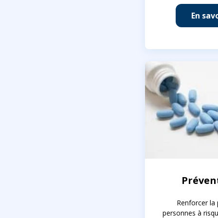
En savo
Préven
Renforcer la
personnes à risq