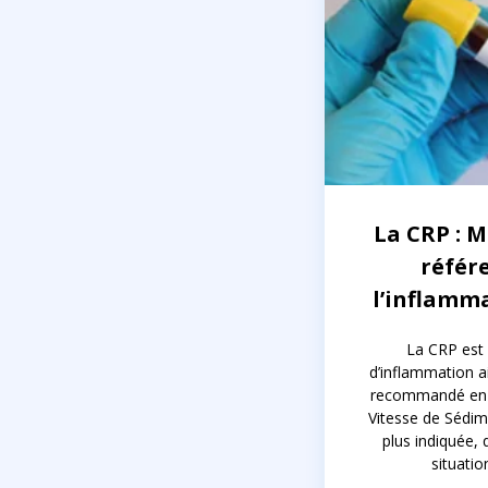
La CRP : 
référ
l’inflamm
La CRP est
d’inflammation ai
recommandé en 1
Vitesse de Sédim
plus indiquée, 
situatio