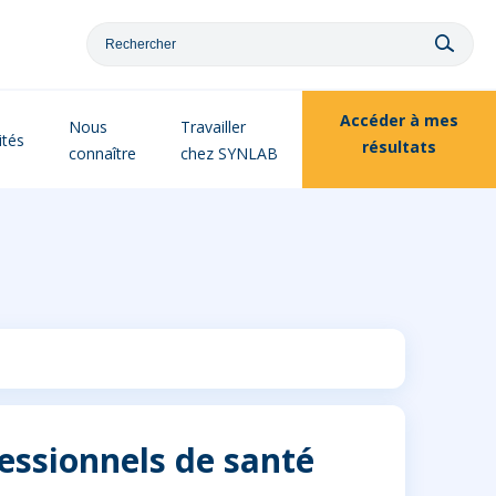
Accéder à
mes
Nous
Travailler
ités
résultats
connaître
chez SYNLAB
essionnels de santé