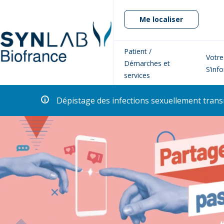
Me localiser
Patient /
Votre
Démarches et
S’inf
services
Dépistage des infections sexuellement transm