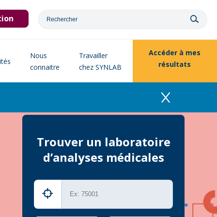
tion
Accéder à
mes
Nous
Travailler
ités
résultats
connaitre
chez SYNLAB
Trouver un laboratoire
d’analyses médicales