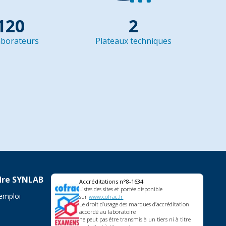
120
2
aborateurs
Plateaux techniques
dre SYNLAB
Accréditations n°8-1634
Listes des sites et portée disponible
'emploi
sur
www.cofrac.fr
Le droit d’usage des marques d’accréditation
accordé au laboratoire
ne peut pas être transmis à un tiers ni à titre