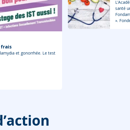
L’Acadé
santé u
Fondame
». Fond
 frais
chlamydia et gonorrhée. Le test
’action