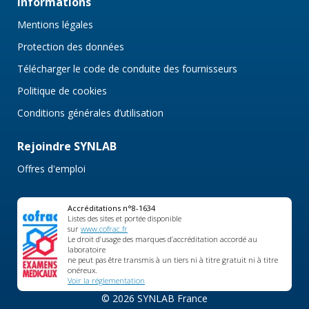
Informations
Mentions légales
Protection des données
Télécharger le code de conduite des fournisseurs
Politique de cookies
Conditions générales d’utilisation
Rejoindre SYNLAB
Offres d'emploi
Accréditations n°8-1634
Listes des sites et portée disponible
sur
www.cofrac.fr
Le droit d’usage des marques d’accréditation accordé au
laboratoire
ne peut pas être transmis à un tiers ni à titre gratuit ni à titre
onéreux.
Voir la réglementation
© 2026 SYNLAB France