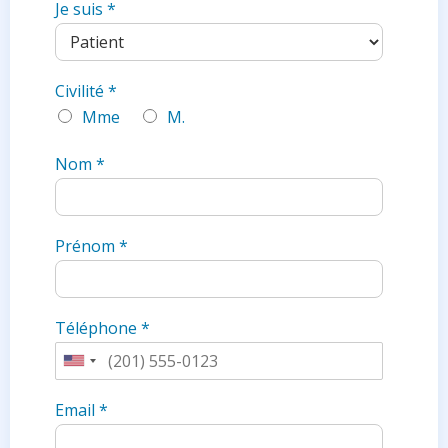
Je suis
*
Civilité
*
Mme
M.
Nom
*
Prénom
*
Téléphone
*
U
n
Email
*
i
t