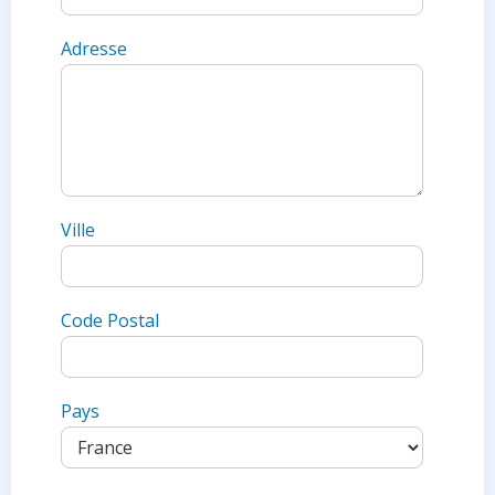
e
d
Adresse
S
t
a
t
e
s
+
Ville
1
Code Postal
Pays