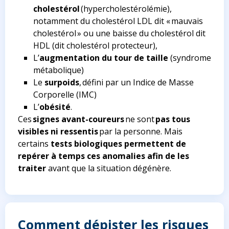
cholestérol
(hypercholestérolémie),
notamment du cholestérol LDL dit « mauvais
cholestérol » ou une baisse du cholestérol dit
HDL (dit cholestérol protecteur),
L’
augmentation du tour de taille
(syndrome
métabolique)
Le
surpoids
, défini par un Indice de Masse
Corporelle (IMC)
L’
obésité
.
Ces
signes avant-coureurs
ne sont
pas tous
visibles ni ressentis
par la personne. Mais
certains
tests biologiques permettent de
repérer à temps ces anomalies afin de les
traiter
avant que la situation dégénère.
Comment dépister les risques