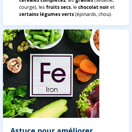
céréales complètes
, les
graines
(sésame,
courge), les
fruits secs
, le
chocolat noir
et
certains légumes verts
(épinards, chou).
Astuce pour améliorer