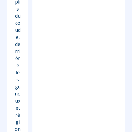
pli
s
du
co
ud
e,
de
rri
èr
e
le
s
ge
no
ux
et
ré
gi
on