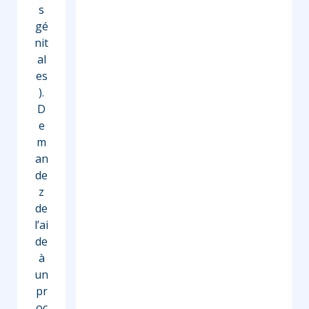
s
gé
nit
al
es
).
D
e
m
an
de
z
de
l’ai
de
à
un
pr
oc