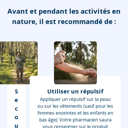
Avant et pendant les activités en
nature, il est recommandé de :
S
Utiliser un répulsif
e
Appliquer un répulsif sur la peau
ou sur les vêtements (sauf pour les
c
femmes enceintes et les enfants en
o
bas âge). Votre pharmacien saura
u
vous renseigner sur le produit