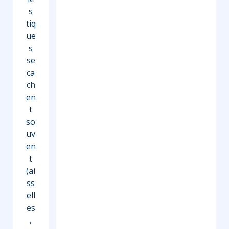
s
tiq
ue
s
se
ca
ch
en
t
so
uv
en
t
(ai
ss
ell
es
,