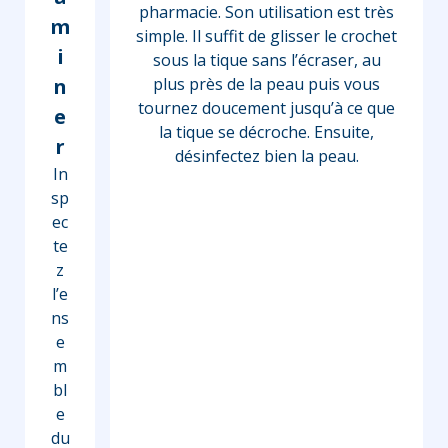
pharmacie. Son utilisation est très
m
simple. Il suffit de glisser le crochet
i
sous la tique sans l’écraser, au
n
plus près de la peau puis vous
tournez doucement jusqu’à ce que
e
la tique se décroche. Ensuite,
r
désinfectez bien la peau.
In
sp
ec
te
z
l’e
ns
e
m
bl
e
du