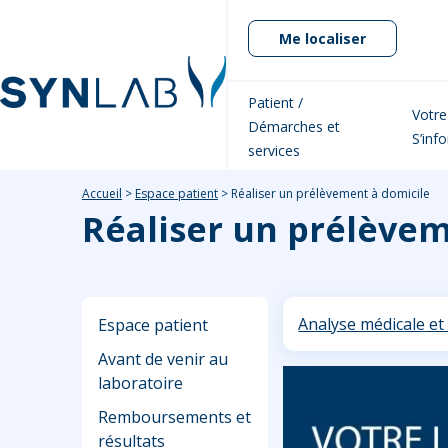
Me localiser
Patient /
Votre
Démarches et
S’inf
services
Accueil
>
Espace patient
>
Réaliser un prélèvement à domicile
Réaliser un prélèvem
Analyse médicale et 
Espace patient
Avant de venir au
laboratoire
Remboursements et
résultats