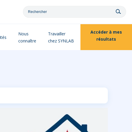
Accéder à
mes
Nous
Travailler
ités
résultats
connaître
chez SYNLAB