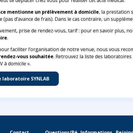
peut se déplacer chez vous pour réaliser cet acte médical.
nce mentionne un prélèvement à domicile
, la prestation
e (pas d’avance de frais). Dans le cas contraire, un supplém
vement, prise de rendez-vous, tarif : pour en savoir plus, n
ire
.
 pour faciliter l’organisation de notre venue, nous vous r
 rendez-vous souhaitée
. Retrouvez la liste des laboratoire
V à domicile ».
e laboratoire SYNLAB
Contact
Questions/Ré
Informations
Rejoin