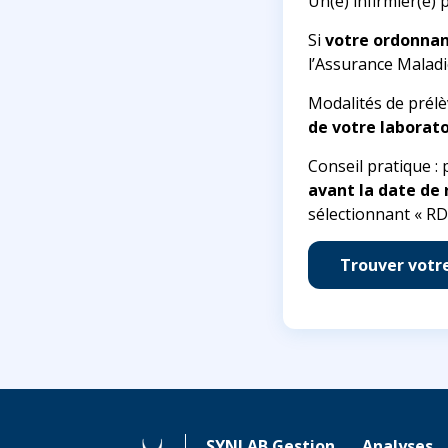
Un(e) infirmier(e) 
Si
votre ordonna
l’Assurance Maladi
Modalités de prélè
de votre laborato
Conseil pratique :
avant la date de
sélectionnant « RD
Trouver votr
SYNLAB Gestion
Analyses