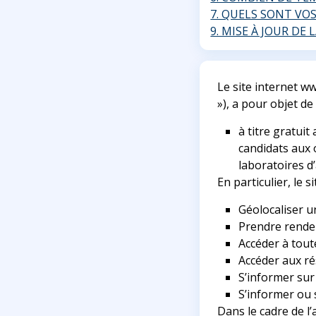
7. QUELS SONT VO
9. MISE À JOUR DE
Le site internet ww
»), a pour objet d
à titre gratuit
candidats aux 
laboratoires 
En particulier, le s
Géolocaliser u
Prendre rendez
Accéder à tout
Accéder aux ré
S’informer sur
S’informer ou 
Dans le cadre de l’