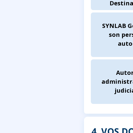
Destina
SYNLAB Ge
son per
auto
Autor
administr
judici
4. VOS 