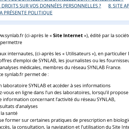
S DROITS SUR VOS DONNÉES PERSONNELLES ?
8. SITE 
 LA PRÉSENTE POLITIQUE
w.synlab.fr (ci-après le «
Site Internet
»), édité par la socié
e permettre
 aux internautes, (ci-après les « Utilisateurs »), en particulier
offres d’emploi de SYNLAB, les journalistes ou les fournisseu
d’analyses médicales, membres du réseau SYNLAB France.
ite synlab.fr permet de :
n laboratoire SYNLAB et accéder à ses informations
-vous en ligne dans l’un des laboratoires, lorsqu’il propose 
e information concernant l’activité du réseau SYNLAB,
sultats d’analyses
 la santé
se former sur certaines pratiques de prescription en biolog
accès, la consultation, la navigation et l’utilisation du Site I