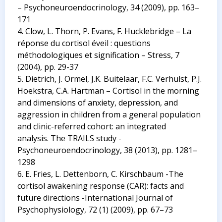
– Psychoneuroendocrinology, 34 (2009), pp. 163–
171
4. Clow, L. Thorn, P. Evans, F. Hucklebridge – La
réponse du cortisol éveil : questions
méthodologiques et signification – Stress, 7
(2004), pp. 29-37
5. Dietrich, J. Ormel, J.K. Buitelaar, F.C. Verhulst, P.J.
Hoekstra, C.A. Hartman – Cortisol in the morning
and dimensions of anxiety, depression, and
aggression in children from a general population
and clinic-referred cohort: an integrated
analysis. The TRAILS study -
Psychoneuroendocrinology, 38 (2013), pp. 1281–
1298
6. E. Fries, L. Dettenborn, C. Kirschbaum -The
cortisol awakening response (CAR): facts and
future directions -International Journal of
Psychophysiology, 72 (1) (2009), pp. 67–73