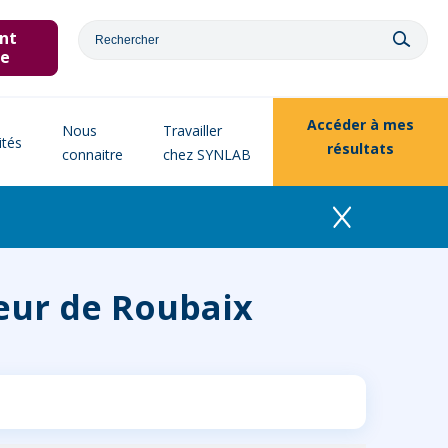
nt
ne
Accéder à
mes
Nous
Travailler
ités
résultats
connaitre
chez SYNLAB
teur de Roubaix