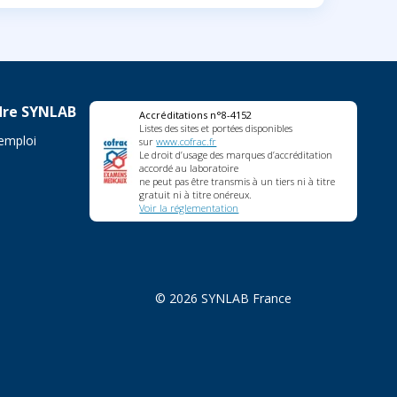
dre SYNLAB
Accréditations n°8-4152
Listes des sites et portées disponibles
'emploi
sur
www.cofrac.fr
Le droit d’usage des marques d’accréditation
accordé au laboratoire
ne peut pas être transmis à un tiers ni à titre
gratuit ni à titre onéreux.
Voir la réglementation
© 2026 SYNLAB France