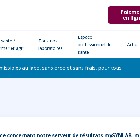
Paieme
en lig
Espace
 santé /
Tous nos
professionnel de
Actual
ormer et agir
laboratoires
santé
issibles au labo, sans ordo et sans frais, pour tous
me concernant notre serveur de résultats mySYNLAB, mer