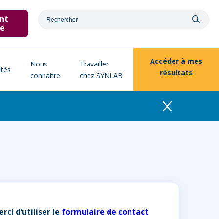
nt
ne
Accéder à
mes
Nous
Travailler
ités
résultats
connaitre
chez SYNLAB
ci d’utiliser le
formulaire de contact