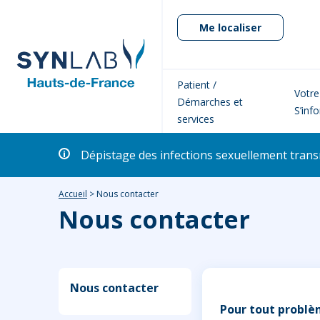
Me localiser
Patient /
Votre
Démarches et
S’inf
services
Dépistage des infections sexuellement transm
Accueil
>
Nous contacter
Nous contacter
Nous contacter
Pour tout problè