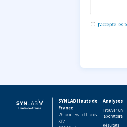
1
J’accepte les
SYNLAB Hauts de
Analyses
France
Trouver un
26 boulevard Louis
laboratoire
XIV
Résultats