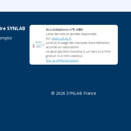
dre SYNLAB
Accréditations n°8-3480
Listes des sites et portées disponibles
'emploi
sur
www.cofrac.fr
Le droit d’usage des marques d’accréditation
accordé au laboratoire
ne peut pas être transmis à un tiers ni à titre
gratuit ni à titre onéreux.
Voir la réglementation
© 2026 SYNLAB France