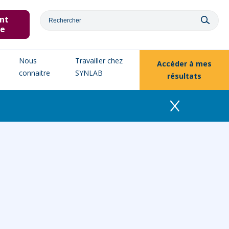
nt
ne
Nous
Travailler chez
Accéder à
mes
connaitre
SYNLAB
résultats