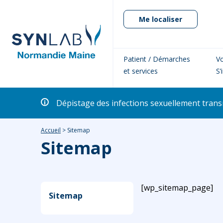
Me localiser
Patient / Démarches
Vo
et services
S’
Dépistage des infections sexuellement transm
Accueil
>
Sitemap
Sitemap
[wp_sitemap_page]
Sitemap