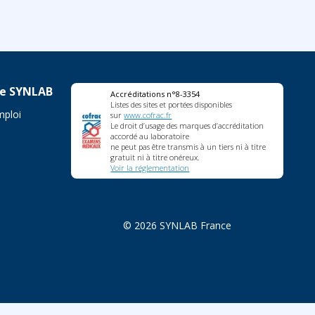
re SYNLAB
Accréditations n°8-3354
Listes des sites et portées disponibles
mploi
sur
www.cofrac.fr
Le droit d’usage des marques d’accréditation
accordé au laboratoire
ne peut pas être transmis à un tiers ni à titre
gratuit ni à titre onéreux.
Voir la réglementation
© 2026 SYNLAB France