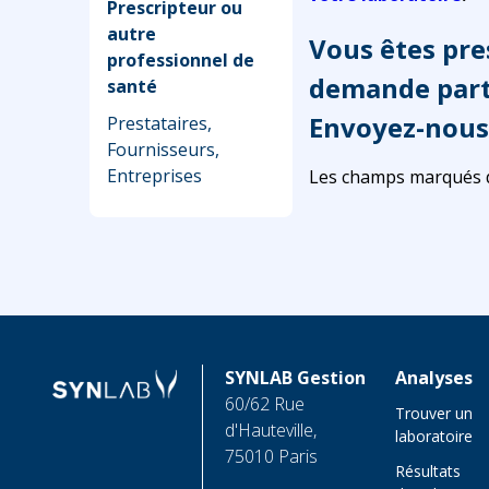
Prescripteur ou
autre
Vous êtes pre
professionnel de
demande parti
santé
Envoyez-nous
Prestataires,
Fournisseurs,
Entreprises
Les champs marqués d’
SYNLAB Gestion
Analyses
60/62 Rue
Trouver un
d'Hauteville,
laboratoire
75010 Paris
Résultats