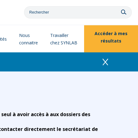
Accéder à
mes
Nous
Travailler
ités
résultats
connaitre
chez SYNLAB
 seul à avoir accès à aux dossiers des
contacter directement le secrétariat de