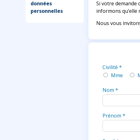
données
Si votre demande c
personnelles
informons qu’elle n
Nous vous inviton
Civilité
*
Mme
Nom
*
Prénom
*