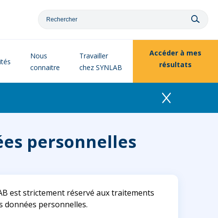
Accéder à
mes
Nous
Travailler
ités
résultats
connaitre
chez SYNLAB
ées personnelles
AB est strictement réservé aux traitements
vos données personnelles.