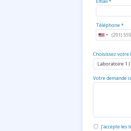
Email
*
Téléphone
*
U
n
i
Choisissez votre
t
e
d
Votre demande c
S
t
a
t
e
s
+
J’accepte les
1