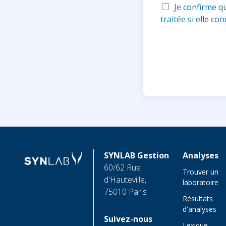
Je confirme q
traitée si elle c
SYNLAB Gestion
Analyses
60/62 Rue
Trouver un
d'Hauteville,
laboratoire
75010 Paris
Résultats
d'analyses
Suivez-nous
Lexique