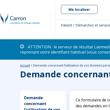
Me localiser
Patient / Démarches et servic
ATTENTION : le serveur de résultat Labme
reprenant votre identifiant habituel (vous conse
Accueil
>
Demande concernant l’utilisation de vos données pers
Demande concernant l
Demande
Ce formulaire de c
concernant
des demandes en li
l’utilisation de vos