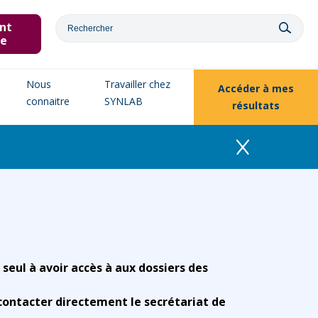
nt
ne
Nous
Travailler chez
Accéder à
mes
connaitre
SYNLAB
résultats
 seul à avoir accès à aux dossiers des
contacter directement le secrétariat de