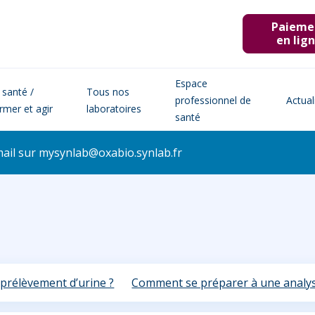
Paieme
en lig
Espace
 santé /
Tous nos
professionnel de
Actual
ormer et agir
laboratoires
santé
mail sur
mysynlab@oxabio.synlab.fr
 prélèvement d’urine ?
Comment se préparer à une analys