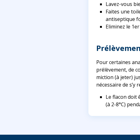
Lavez-vous bie
Faites une toil
antiseptique f
Eliminez le 1er
Prélèvement
Pour certaines anal
prélèvement, de co
miction (à jeter) j
nécessaire de s’y r
Le flacon doit
(à 2-8°C) pend