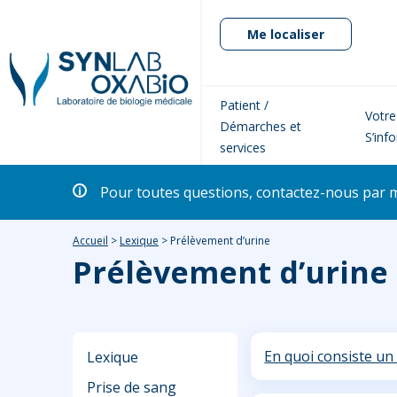
Me localiser
Patient /
Votre
Démarches et
S’inf
services
Pour toutes questions, contactez-nous par 
Accueil
>
Lexique
>
Prélèvement d’urine
Prélèvement d’urine
En quoi consiste un
Lexique
Prise de sang