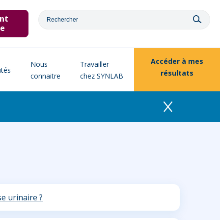
nt
ne
Accéder à
mes
Nous
Travailler
ités
résultats
connaitre
chez SYNLAB
e urinaire ?