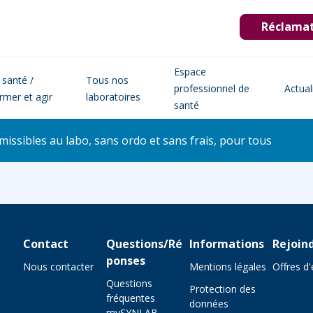
Réclama
Espace
 santé /
Tous nos
professionnel de
Actual
ormer et agir
laboratoires
santé
issibles au labo, sans ordo et sans frais, pour tous
Contact
Questions/Ré
Informations
Rejoin
ponses
Nous contacter
Mentions légales
Offres d
Questions
Protection des
fréquentes
données
mySYNLAB