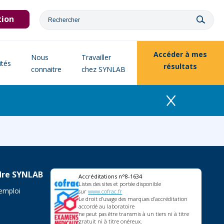
tion
Accéder à
mes
Nous
Travailler
ités
résultats
connaitre
chez SYNLAB
dre SYNLAB
Accréditations n°8-1634
Listes des sites et portée disponible
'emploi
sur
www.cofrac.fr
Le droit d’usage des marques d’accréditation
accordé au laboratoire
ne peut pas être transmis à un tiers ni à titre
gratuit ni à titre onéreux.