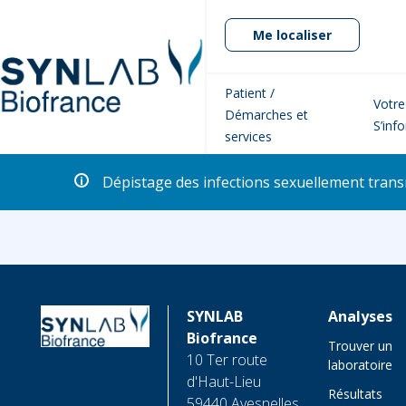
Me localiser
Patient /
Votre
Démarches et
S’inf
services
Dépistage des infections sexuellement transm
SYNLAB
Analyses
Biofrance
Trouver un
10 Ter route
laboratoire
d'Haut-Lieu
Résultats
59440 Avesnelles