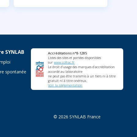
re SYNLAB
Accréditations n°8-1285
Listes des sites et portées disponibles
emploi
sur
www.cofrac.fr
Le droit d’usage des marques d’accréditation
re spontanée
accordé au laboratoire
ne peut pas être transmis à un tiers ni à titre
gratuit ni à titre onéreux.
Voir la réglementation
© 2026 SYNLAB France