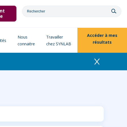
nt
ne
Accéder à
mes
Nous
Travailler
ités
résultats
connaitre
chez SYNLAB