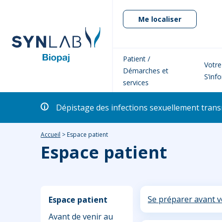
Me localiser
Patient /
Votre
Démarches et
S’inf
services
Dépistage des infections sexuellement transm
Accueil
>
Espace patient
Espace patient
Se préparer avant v
Espace patient
Avant de venir au