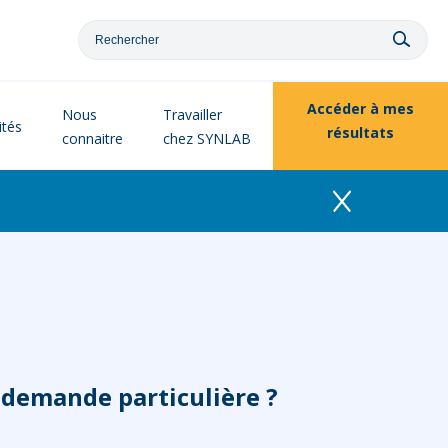
Accéder à
mes
Nous
Travailler
ités
résultats
connaitre
chez SYNLAB
 demande particulière ?