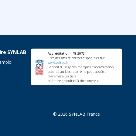
dre SYNLAB
Accréditation n°8-3073
Liste des sites et portées disponibles sur
'emploi
www.cofrac.fr
Le droit d’usage des marques d’accréditation
accordé au laboratoire ne peut pas être
transmis à un tiers
ni à titre gratuit ni à titre onéreux.
© 2026 SYNLAB France