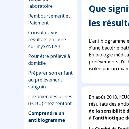
Que signi
laboratoire
Remboursement et
les résul
Paiement
Consultez vos
résultats en ligne
L’antibiogramme es
sur mySYNLAB
d’une bactérie pat
En biologie médical
Pour être prélevé à
prélèvements d’éch
domicile
isolée par un exam
Préparer son enfant
au prélèvement
sanguin
L’examen des urines
En août 2018, l’E
(ECBU) chez l’enfant
résultats des anti
de la sensibilité
Comprendre un
à l’antibiotique d
antibiogramme