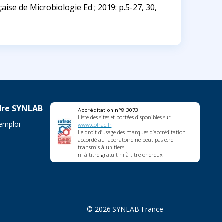
ise de Microbiologie Ed ; 2019: p.5-27, 30,
dre SYNLAB
Accréditation n°8-3073
Liste des sites et portées disponibles sur
'emploi
www.cofrac.fr
Le droit d’usage des marques d’accréditation
accordé au laboratoire ne peut pas être
transmis à un tiers
ni à titre gratuit ni à titre onéreux.
© 2026 SYNLAB France