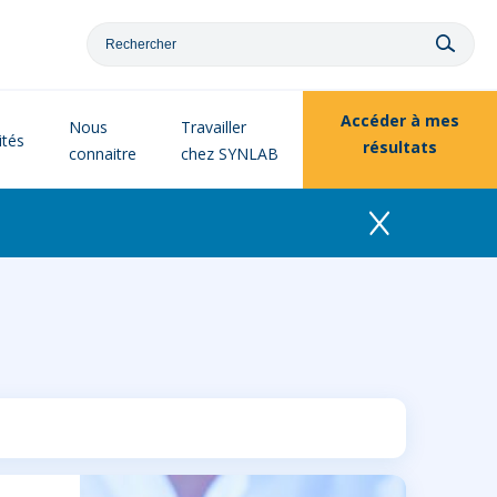
Accéder à
mes
Nous
Travailler
ités
résultats
connaitre
chez SYNLAB