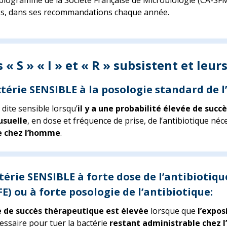
ibiogramme de la Société Française de Microbiologie (CA-SFM
s, dans ses recommandations chaque année.
s « S » « I » et « R » subsistent et leu
ctérie SENSIBLE à la posologie standard de l
 dite sensible lorsqu’
il y a une probabilité élevée de succ
usuelle
, en dose et fréquence de prise, de l’antibiotique né
e chez l’homme
.
térie SENSIBLE à forte dose de l’antibiotique
FE) ou à forte posologie de l’antibiotique:
é de succès thérapeutique est élevée
lorsque que
l’expos
essaire pour tuer la bactérie
restant administrable chez