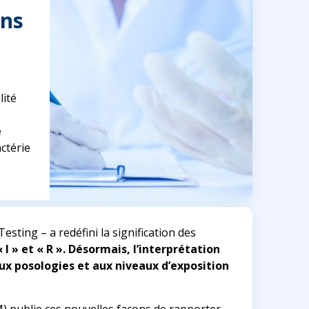
ans
lité
e
ctérie
 Testing
– a redéfini la signification des
« I » et « R ». Désormais, l’interprétation
aux posologies et aux niveaux d’exposition