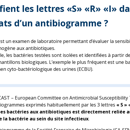
fient les lettres «S» «R» «I» d
tats d’un antibiogramme ?
t un examen de laboratoire permettant d’évaluer la sensibi
hogène aux antibiotiques.
e, les bactéries testées sont isolées et identifiées à partir d
antillons biologiques. L’exemple le plus fréquent est une ba
en cyto-bactériologique des urines (ECBU).
UCAST
– European Committee on Antimicrobial Susceptibility
biogrammes exprimés habituellement par les 3 lettres
« S » 
 des bactéries aux antibiotiques est directement reliée 
e la bactérie au sein du site infectieux
.