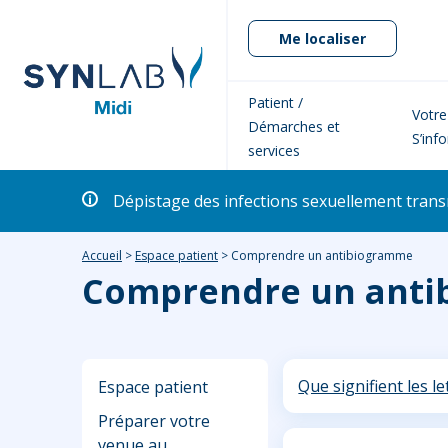
Me localiser
Patient /
Votre
Démarches et
S’inf
services
Dépistage des infections sexuellement transm
Accueil
>
Espace patient
>
Comprendre un antibiogramme
Comprendre un ant
Que signifient les l
Espace patient
Préparer votre
venue au