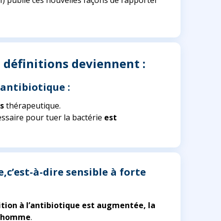
) publie ces nouvelles façons de rapporter
rs définitions deviennent :
’antibiotique :
ès
thérapeutique.
cessaire pour tuer la bactérie
est
,c’est-à-dire sensible à forte
ition à l’antibiotique est augmentée, la
 l’homme
.