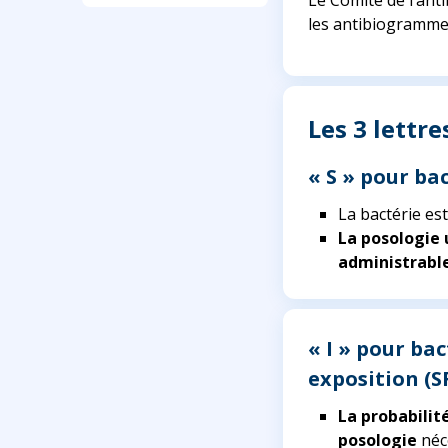
Le Comité de l’ant
les antibiogramme
Les 3 lettre
« S » pour ba
La bactérie est
La posologie 
administrabl
« I » pour bac
exposition (S
La probabilit
posologie
néc