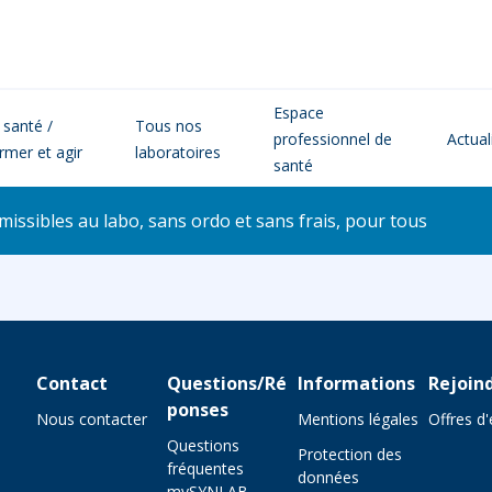
Espace
 santé /
Tous nos
professionnel de
Actual
ormer et agir
laboratoires
santé
issibles au labo, sans ordo et sans frais, pour tous
Contact
Questions/Ré
Informations
Rejoin
ponses
Nous contacter
Mentions légales
Offres d
Questions
Protection des
fréquentes
données
mySYNLAB