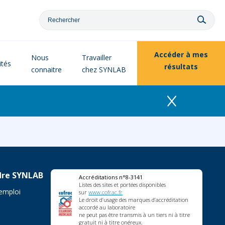
Accéder à
mes
Nous
Travailler
ités
résultats
connaitre
chez SYNLAB
dre SYNLAB
Accréditations n°8-3141
Listes des sites et portées disponibles
'emploi
sur
www.cofrac.fr
Le droit d’usage des marques d’accréditation
accordé au laboratoire
ne peut pas être transmis à un tiers ni à titre
gratuit ni à titre onéreux.