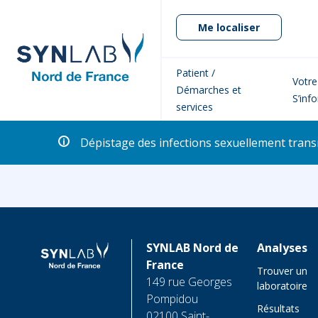
Me localiser
Patient /
Votre
Démarches et
S’inf
services
Dépistage des infections sexuellement transm
SYNLAB Nord de
Analyses
France
Trouver un
149 rue Georges
laboratoire
Pompidou
Résultats
02100 Saint-