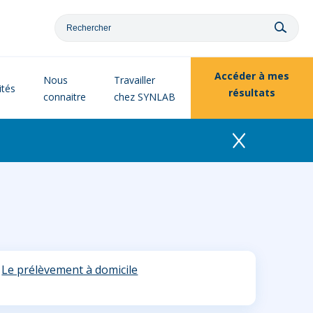
Accéder à
mes
Nous
Travailler
ités
résultats
connaitre
chez SYNLAB
Le prélèvement à domicile