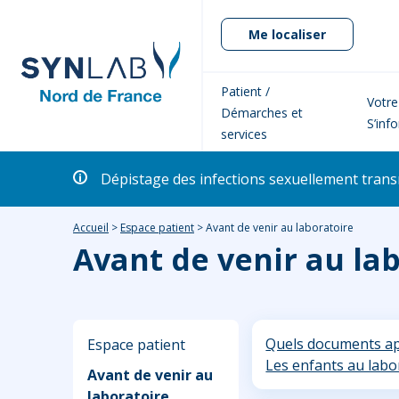
Me localiser
Patient /
Votre
Démarches et
S’inf
services
Dépistage des infections sexuellement transm
Accueil
>
Espace patient
>
Avant de venir au laboratoire
Avant de venir au la
Quels documents ap
Espace patient
Les enfants au labo
Avant de venir au
laboratoire