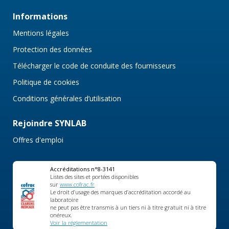
Informations
Mentions légales
Protection des données
Télécharger le code de conduite des fournisseurs
Politique de cookies
Conditions générales d’utilisation
Rejoindre SYNLAB
Offres d'emploi
Accréditations n°8-3141
Listes des sites et portées disponibles
sur
www.cofrac.fr
Le droit d’usage des marques d’accréditation accordé au
laboratoire
ne peut pas être transmis à un tiers ni à titre gratuit ni à titre
onéreux.
Voir la réglementation