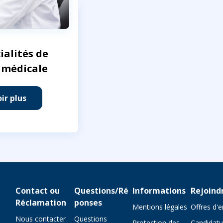
ialités de
 médicale
ir plus
Contact ou
Questions/Ré
Informations
Rejoind
Réclamation
ponses
Mentions légales
Offres d'
Nous contacter
Questions
Protection des
Candidatu