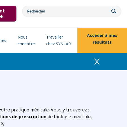
nt
ne
Accéder à
mes
Nous
Travailler
ités
résultats
connaitre
chez SYNLAB
 votre pratique médicale. Vous y trouverez :
ons de prescription
de biologie médicale,
le,