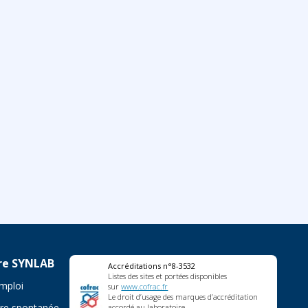
re SYNLAB
Accréditations n°8-3532
Listes des sites et portées disponibles
emploi
sur
www.cofrac.fr
Le droit d’usage des marques d’accréditation
re spontanée
accordé au laboratoire