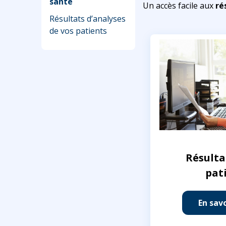
santé
Un accès facile aux
ré
Résultats d’analyses
de vos patients
Résulta
pat
En savo