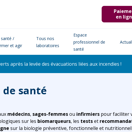
Paieme
en lig
Espace
 santé /
Tous nos
professionnel de
Actual
ormer et agir
laboratoires
santé
ts après la levée des évacuations liées aux incendies !
 de santé
 aux
médecins
,
sages-femmes
ou
infirmiers
pour faciliter
ologiques sur les
biomarqueurs
, les
tests
et
recommandati
igne
sur la biologie préventive, fonctionnelle et nutritionnel