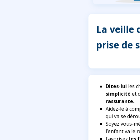
La veille
prise de 
Dites-lui
les c
simplicité
et 
rassurante.
Aidez-le à co
qui va se dérou
Soyez vous-
l’enfant va le r
Favorisez
les 