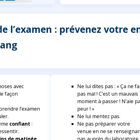
 de l’examen : prévenez votre en
sang
hoses avec
Ne lui dites pas :
« Ça ne fa
de façon
pas mal ! C’est un mauvais
moment à passer ! N’aie p
mprendre l’examen
peur ! »
ler.
Ne lui mentez pas.
même
confiant
:
Ne pas préparer votre
essentir.
venue en ne se renseignan
fins de matinée
pas auprès du laboratoire.