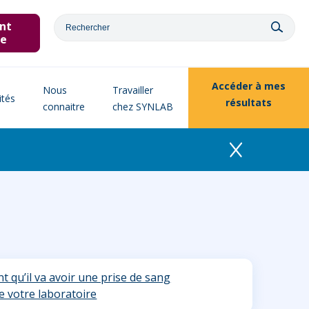
nt
ne
Accéder à
mes
Nous
Travailler
ités
résultats
connaitre
chez SYNLAB
nt qu’il va avoir une prise de sang
 votre laboratoire