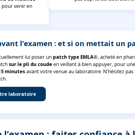
i
pour venir en
vant l’examen : et si on mettait un p
uellement lui poser un
patch type EMLA®
, acheté en phar
atch
sur le pli du coude
en veillant à bien appuyer, pour une 
15
minutes
avant votre venue au laboratoire. N’hésitez pas
tch.
tre laboratoire
e l’examen : faites confiance à 