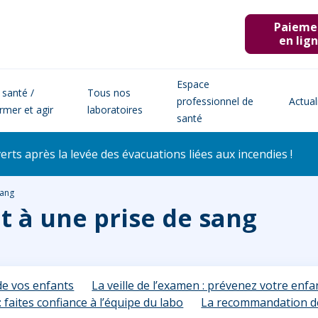
Paieme
en lig
Espace
 santé /
Tous nos
professionnel de
Actual
ormer et agir
laboratoires
santé
ts après la levée des évacuations liées aux incendies !
sang
t à une prise de sang
de vos enfants
La veille de l’examen : prévenez votre enfa
: faites confiance à l’équipe du labo
La recommandation de