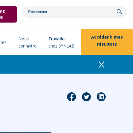
nt
ne
Accéder à
mes
Nous
Travailler
ités
résultats
connaitre
chez SYNLAB