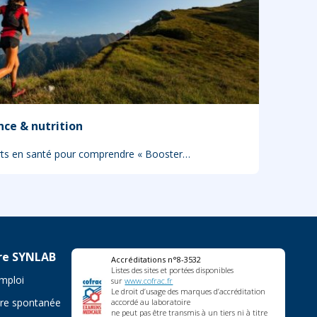
nce & nutrition
erts en santé pour comprendre « Booster…
re SYNLAB
Accréditations n°8-3532
Listes des sites et portées disponibles
emploi
sur
www.cofrac.fr
Le droit d’usage des marques d’accréditation
re spontanée
accordé au laboratoire
ne peut pas être transmis à un tiers ni à titre