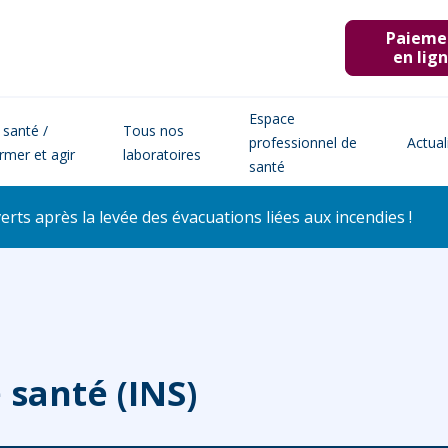
Paieme
en lig
Espace
 santé /
Tous nos
professionnel de
Actual
ormer et agir
laboratoires
santé
ts après la levée des évacuations liées aux incendies !
 santé (INS)