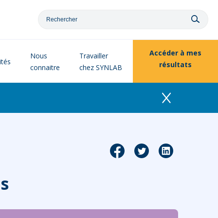
Accéder à
mes
Nous
Travailler
ités
résultats
connaitre
chez SYNLAB
is