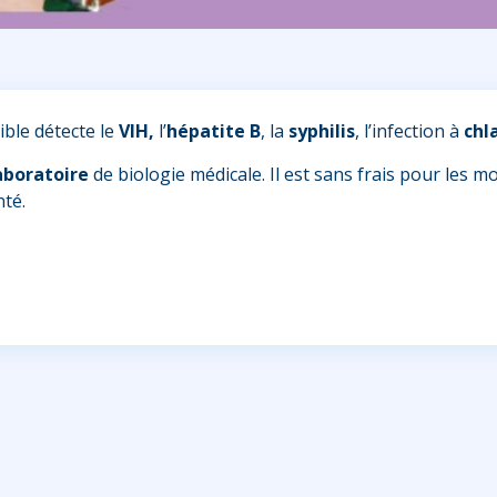
ible détecte le
VIH,
l’
hépatite B
, la
syphilis
, l’infection à
chl
aboratoire
de biologie médicale. Il est sans frais pour les m
té.