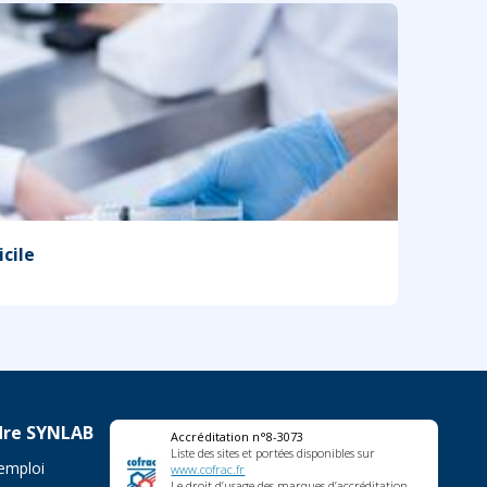
cile
dre SYNLAB
Accréditation n°8-3073
Liste des sites et portées disponibles sur
'emploi
www.cofrac.fr
Le droit d’usage des marques d’accréditation