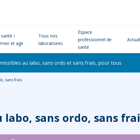
Espace
 santé /
Tous nos
professionnel de
Actual
ormer et agir
laboratoires
santé
issibles au labo, sans ordo et sans frais, pour tous
o, sans frais
u labo, sans ordo, sans fra