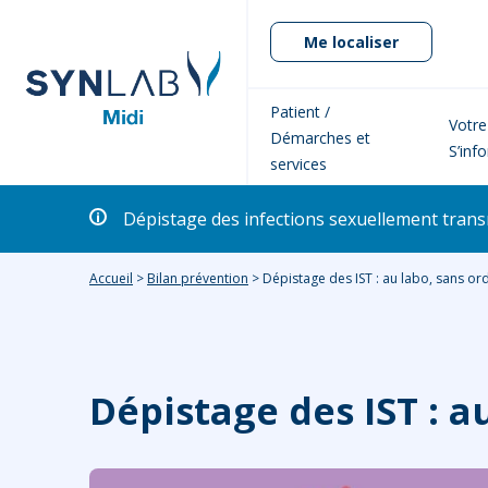
Me localiser
Patient /
Votre
Démarches et
S’inf
services
Dépistage des infections sexuellement transm
Accueil
>
Bilan prévention
>
Dépistage des IST : au labo, sans ord
Dépistage des IST : a