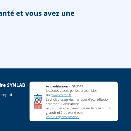
anté et vous avez une
dre SYNLAB
Accréditations n°8-3141
Listes des sites et portées disponibles
'emploi
sur
www.cofrac.fr
Le droit d’usage des marques d’accréditation
accordé au laboratoire
ne peut pas être transmis à un tiers ni à titre
gratuit ni à titre onéreux.
Voir la réglementation