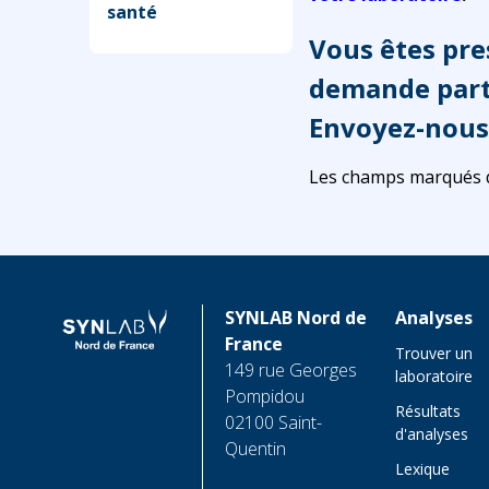
santé
Vous êtes pre
demande parti
Envoyez-nous
Les champs marqués d’
SYNLAB Nord de
Analyses
France
Trouver un
149 rue Georges
laboratoire
Pompidou
Résultats
02100 Saint-
d'analyses
Quentin
Lexique