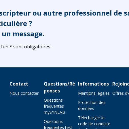
scripteur ou autre professionnel de s
culière ?
 un message.
un * sont obligatoires.
Contact
Questions/Ré
Informations
Rejoin
ponses
Nous contacter
Mentions légales
Offres d
Questions
Protection des
fréquentes
données
mySYNLAB
Télécharger le
Questions
code de conduite
fréquentes test