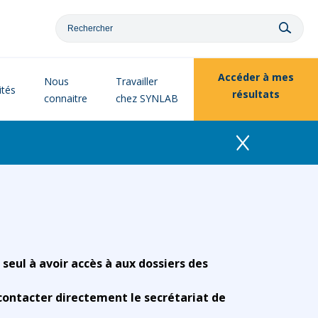
Accéder à
mes
Nous
Travailler
ités
résultats
connaitre
chez SYNLAB
 seul à avoir accès à aux dossiers des
contacter directement le secrétariat de