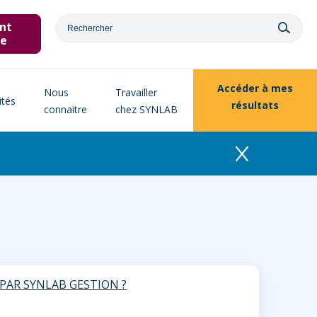
nt
ne
Accéder à
mes
Nous
Travailler
ités
résultats
connaitre
chez SYNLAB
PAR SYNLAB GESTION ?