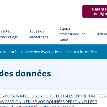
Paieme
en lig
Espace
 santé /
Tous nos
professionnel de
Actual
ormer et agir
laboratoires
santé
ts après la levée des évacuations liées aux incendies !
 des données
ES PERSONNELLES SONT SUSCEPTIBLES D’ÊTRE TRAITÉES 
AB GESTION UTILISE VOS DONNÉES PERSONNELLES ?