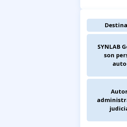
Destina
SYNLAB Ge
son per
auto
Autor
administr
judici