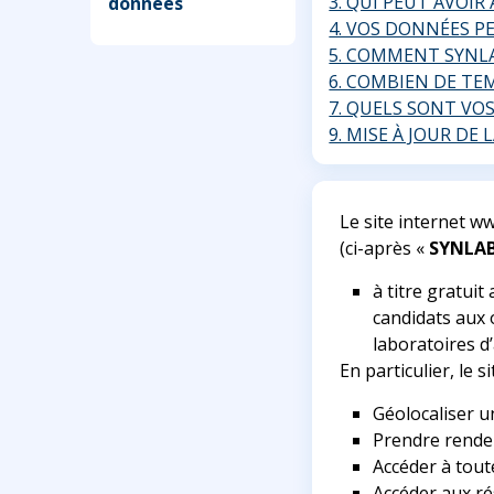
3. QUI PEUT AVOI
données
4. VOS DONNÉES P
5. COMMENT SYNL
6. COMBIEN DE TE
7. QUELS SONT VO
9. MISE À JOUR DE
Le site internet w
(ci-après «
SYNLAB
à titre gratuit
candidats aux 
laboratoires 
En particulier, le s
Géolocaliser u
Prendre rendez
Accéder à tout
Accéder aux ré