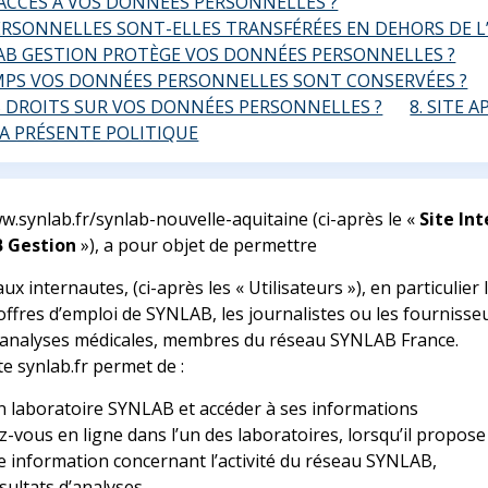
R ACCÈS À VOS DONNÉES PERSONNELLES ?
ERSONNELLES SONT-ELLES TRANSFÉRÉES EN DEHORS DE 
AB GESTION PROTÈGE VOS DONNÉES PERSONNELLES ?
MPS VOS DONNÉES PERSONNELLES SONT CONSERVÉES ?
S DROITS SUR VOS DONNÉES PERSONNELLES ?
8. SITE 
 LA PRÉSENTE POLITIQUE
ww.synlab.fr/synlab-nouvelle-aquitaine (ci-après le «
Site In
 Gestion
»), a pour objet de permettre
 aux internautes, (ci-après les « Utilisateurs »), en particulier
offres d’emploi de SYNLAB, les journalistes ou les fournisseu
d’analyses médicales, membres du réseau SYNLAB France.
ite synlab.fr permet de :
n laboratoire SYNLAB et accéder à ses informations
-vous en ligne dans l’un des laboratoires, lorsqu’il propose 
e information concernant l’activité du réseau SYNLAB,
sultats d’analyses