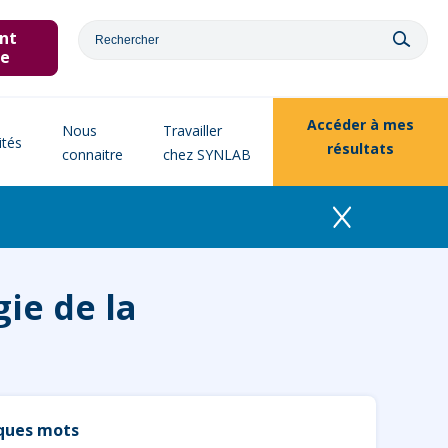
nt
ne
Accéder à
mes
Nous
Travailler
ités
résultats
connaitre
chez SYNLAB
gie de la
lques mots