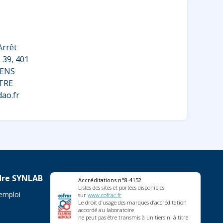
Arrêt
 39, 401
LENS
NTRE
ao.fr
dre SYNLAB
Accréditations n°8-4152
Listes des sites et portées disponibles
'emploi
sur
www.cofrac.fr
Le droit d’usage des marques d’accréditation
accordé au laboratoire
ne peut pas être transmis à un tiers ni à titre