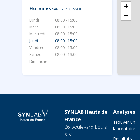
+
Horaires
SANS RENDEZ-VOUS
−
Lundi
08:00 - 15:00
Mardi
08:00 - 15:00
Mercredi
08:00 - 15:00
Jeudi
08:00 - 15:00
Vendredi
08:00 - 15:00
Samedi
08:00 - 13:00
Dimanche
SYNLAB Hauts de
Analyses
France
Trouver un
26 boulevard Louis
laboratoire
XIV
Résultats