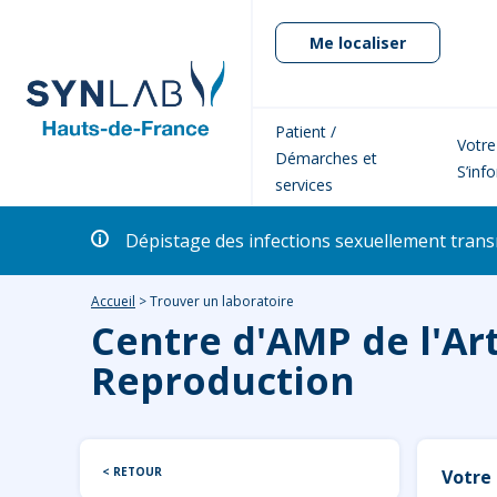
Me localiser
Patient /
Votre
Démarches et
S’inf
services
Dépistage des infections sexuellement transm
Accueil
>
Trouver un laboratoire
Centre d'AMP de l'Art
Reproduction
< RETOUR
Votre 