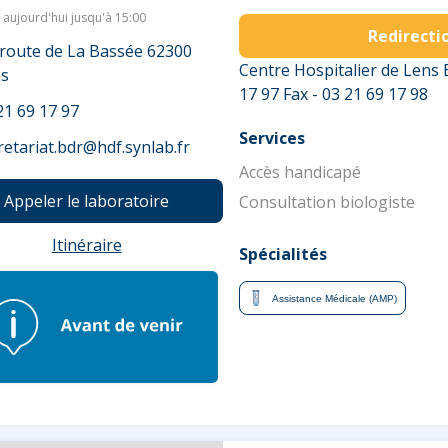
aujourd'hui jusqu'à 15:00
Redirectio
 route de La Bassée 62300
Centre Hospitalier de Lens 
s
17 97 Fax - 03 21 69 17 98
21 69 17 97
Services
retariat.bdr@hdf.synlab.fr
Accès handicapé
Appeler le laboratoire
Consultation biologiste
Itinéraire
Spécialités
Assistance Médicale (AMP)