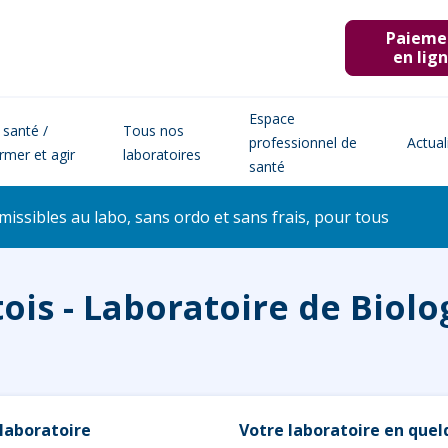
Paieme
en lig
Espace
 santé /
Tous nos
professionnel de
Actual
ormer et agir
laboratoires
santé
issibles au labo, sans ordo et sans frais, pour tous
ois - Laboratoire de Biolo
laboratoire
Votre laboratoire en que