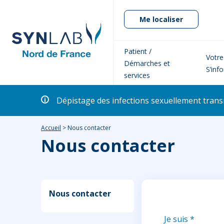
Me localiser
Patient /
Votre
Démarches et
S’inf
services
Dépistage des infections sexuellement transm
Accueil
>
Nous contacter
Nous contacter
Nous contacter
Je suis
*