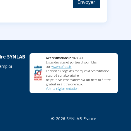
Envoyer
dre SYNLAB
Accréditations n°8-3141
Listes des sites et portées disponibles
'emploi
sur
www.cofrac.fr
Le droit d’usage des marques d’accréditation
accordé au laboratoire
ne peut pas être transmis à un tiers ni à titre
gratuit ni à titre onéreux.
Voir la réglementation
© 2026 SYNLAB France