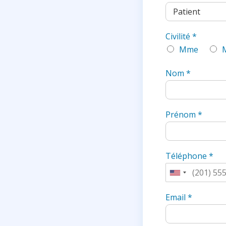
Civilité
*
Mme
Nom
*
Prénom
*
Téléphone
*
U
n
Email
*
i
t
e