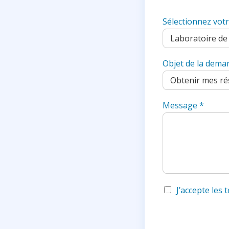
d
Sélectionnez vot
S
t
a
t
Objet de la dema
e
s
+
Message
*
1
J’accepte les