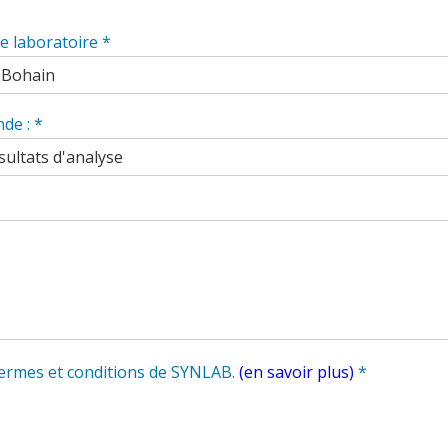
re laboratoire
*
nde :
*
 termes et conditions de SYNLAB.
(en savoir plus)
*