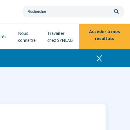
Accéder à
mes
Nous
Travailler
ités
résultats
connaitre
chez SYNLAB