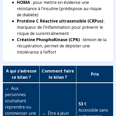
HOMA
: pour mettre en évidence une
résistance à l’insuline (prédispose au risque
de diabète)
Protéine C Réactive ultrasensible (CRPus)
:
marqueur de l’inflammation pour prévenir le
risque de surentraînement
Créatine PhosphoKinase (CPK)
: témoin de la
récupération, permet de dépister une
intolérance à l’effort
A qui s’adresse
Comment faire
Prix
ce bilan ?
le bilan ?
→ Aux
personnes
souhaitant
53
€
reprendre ou
Accessible sans
commencer une
→ Être à jeun