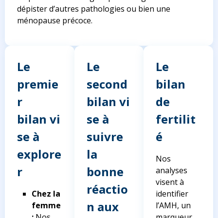
dépister d’autres pathologies ou bien une
ménopause précoce.
Le
Le
Le
premie
second
bilan
r
bilan vi
de
bilan vi
se à
fertilit
se à
suivre
é
explore
la
Nos
r
bonne
analyses
visent à
réactio
Chez la
identifier
n aux
femme
l’AMH, un
:
Nos
marqueur