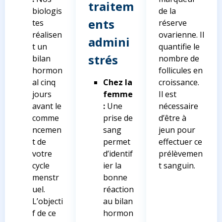
traitem
biologis
de la
ents
tes
réserve
réalisen
ovarienne. Il
admini
t un
quantifie le
strés
bilan
nombre de
hormon
follicules en
al cinq
Chez la
croissance.
jours
femme
Il est
avant le
:
Une
nécessaire
comme
prise de
d’être à
ncemen
sang
jeun pour
t de
permet
effectuer ce
votre
d’identif
prélèvemen
cycle
ier la
t sanguin.
menstr
bonne
uel.
réaction
L’objecti
au bilan
f de ce
hormon