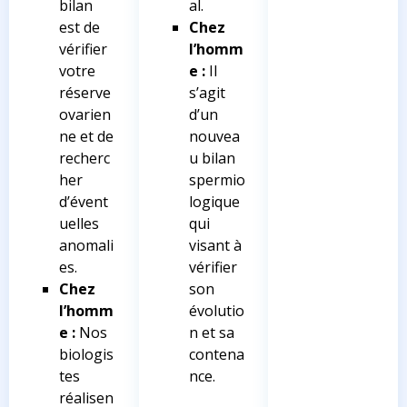
bilan
al.
est de
Chez
vérifier
l’homm
votre
e :
Il
réserve
s’agit
ovarien
d’un
ne et de
nouvea
recherc
u bilan
her
spermio
d’évent
logique
uelles
qui
anomali
visant à
es.
vérifier
Chez
son
l’homm
évolutio
e :
Nos
n et sa
biologis
contena
tes
nce.
réalisen